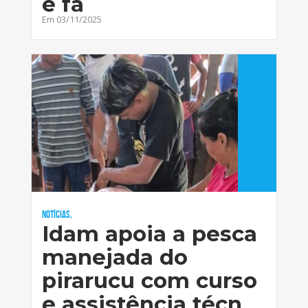
e fa
Em 03/11/2025
Notícias,
Idam apoia a pesca
manejada do
pirarucu com curso
e assistência técn